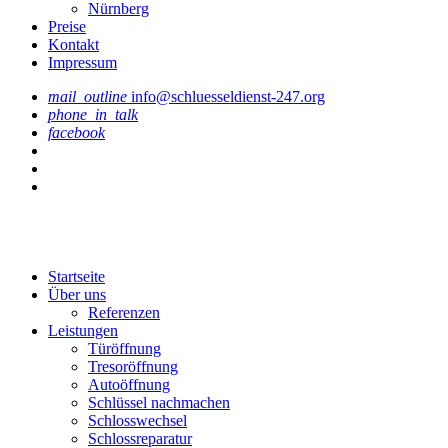
Nürnberg
Preise
Kontakt
Impressum
mail_outline
info@schluesseldienst-247.org
phone_in_talk
facebook
Startseite
Über uns
Referenzen
Leistungen
Türöffnung
Tresoröffnung
Аutoöffnung
Schlüssel nachmachen
Schlosswechsel
Schlossreparatur