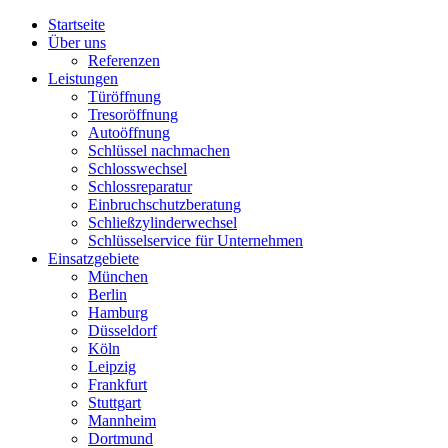
Startseite
Über uns
Referenzen
Leistungen
Türöffnung
Tresoröffnung
Аutoöffnung
Schlüssel nachmachen
Schlosswechsel
Schlossreparatur
Einbruchschutzberatung
Schließzylinderwechsel
Schlüsselservice für Unternehmen
Einsatzgebiete
München
Berlin
Hamburg
Düsseldorf
Köln
Leipzig
Frankfurt
Stuttgart
Mannheim
Dortmund