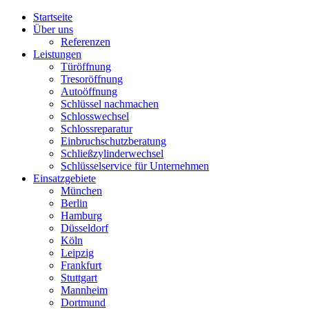
Startseite
Über uns
Referenzen
Leistungen
Türöffnung
Tresoröffnung
Аutoöffnung
Schlüssel nachmachen
Schlosswechsel
Schlossreparatur
Einbruchschutzberatung
Schließzylinderwechsel
Schlüsselservice für Unternehmen
Einsatzgebiete
München
Berlin
Hamburg
Düsseldorf
Köln
Leipzig
Frankfurt
Stuttgart
Mannheim
Dortmund