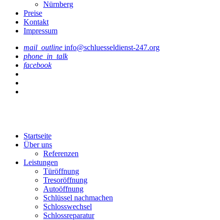
Nürnberg
Preise
Kontakt
Impressum
mail_outline
info@schluesseldienst-247.org
phone_in_talk
facebook
Startseite
Über uns
Referenzen
Leistungen
Türöffnung
Tresoröffnung
Аutoöffnung
Schlüssel nachmachen
Schlosswechsel
Schlossreparatur