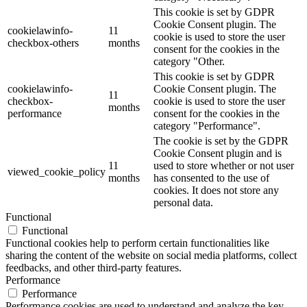
This cookie is set by GDPR
Cookie Consent plugin. The
cookielawinfo-
11
cookie is used to store the user
checkbox-others
months
consent for the cookies in the
category "Other.
This cookie is set by GDPR
cookielawinfo-
Cookie Consent plugin. The
11
checkbox-
cookie is used to store the user
months
performance
consent for the cookies in the
category "Performance".
The cookie is set by the GDPR
Cookie Consent plugin and is
11
used to store whether or not user
viewed_cookie_policy
months
has consented to the use of
cookies. It does not store any
personal data.
Functional
Functional
Functional cookies help to perform certain functionalities like
sharing the content of the website on social media platforms, collect
feedbacks, and other third-party features.
Performance
Performance
Performance cookies are used to understand and analyze the key