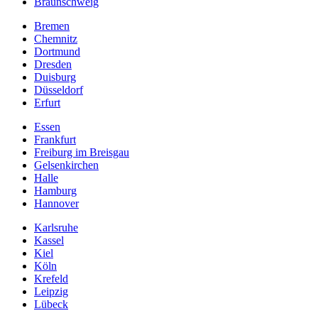
Braunschweig
Bremen
Chemnitz
Dortmund
Dresden
Duisburg
Düsseldorf
Erfurt
Essen
Frankfurt
Freiburg im Breisgau
Gelsenkirchen
Halle
Hamburg
Hannover
Karlsruhe
Kassel
Kiel
Köln
Krefeld
Leipzig
Lübeck