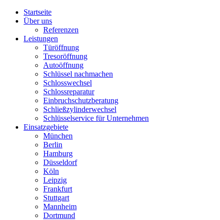
Startseite
Über uns
Referenzen
Leistungen
Türöffnung
Tresoröffnung
Аutoöffnung
Schlüssel nachmachen
Schlosswechsel
Schlossreparatur
Einbruchschutzberatung
Schließzylinderwechsel
Schlüsselservice für Unternehmen
Einsatzgebiete
München
Berlin
Hamburg
Düsseldorf
Köln
Leipzig
Frankfurt
Stuttgart
Mannheim
Dortmund