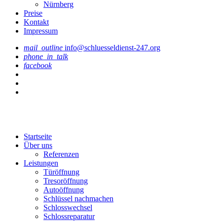
Nürnberg
Preise
Kontakt
Impressum
mail_outline
info@schluesseldienst-247.org
phone_in_talk
facebook
Startseite
Über uns
Referenzen
Leistungen
Türöffnung
Tresoröffnung
Аutoöffnung
Schlüssel nachmachen
Schlosswechsel
Schlossreparatur