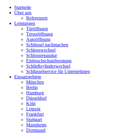
Startseite
Über uns
Referenzen
Leistungen
Türöffnung
Tresoröffnung
Аutoöffnung
Schlüssel nachmachen
Schlosswechsel
Schlossreparatur
Einbruchschutzberatung
Schließzylinderwechsel
Schlüsselservice für Unternehmen
Einsatzgebiete
München
Berlin
Hamburg
Düsseldorf
Köln
Leipzig
Frankfurt
Stuttgart
Mannheim
Dortmund