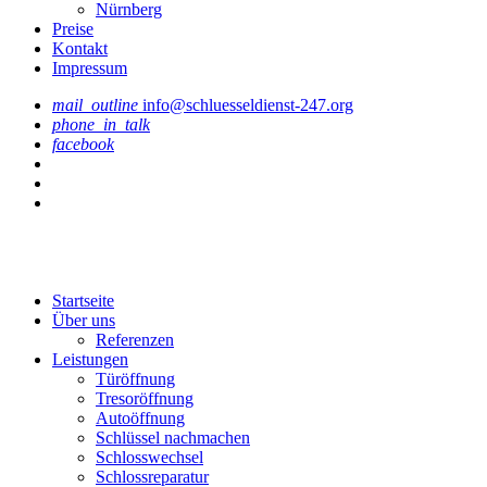
Nürnberg
Preise
Kontakt
Impressum
mail_outline
info@schluesseldienst-247.org
phone_in_talk
facebook
Startseite
Über uns
Referenzen
Leistungen
Türöffnung
Tresoröffnung
Аutoöffnung
Schlüssel nachmachen
Schlosswechsel
Schlossreparatur