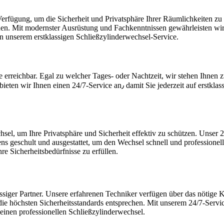
erfügung, um die Sicherheit und Privatsphäre Ihrer Räumlichkeiten zu s
hen.​ Mit modernster Ausrüstung und Fachkenntnissen gewährleisten wir 
n unserem erstklassigen Schließzylinderwechsel-Service.​
erreichbar. Egal zu welcher Tages- oder Nachtzeit, wir stehen Ihnen z
rstklassigen Service vertrauen können.​ Zögern Sie nicht und kontaktieren Sie
​
sel, um Ihre Privatsphäre und Sicherheit effektiv zu schützen. Unser 2
ns geschult und ausgestattet, um den Wechsel schnell und professionell
re Sicherheitsbedürfnisse zu erfüllen.
lässiger Partner.​ Unsere erfahrenen Techniker verfügen über das nöti
ie höchsten Sicherheitsstandards entsprechen. Mit unserem 24/7-Service
 einen professionellen Schließzylinderwechsel.​