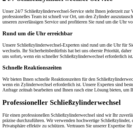
Unser 24/7 Schließzylinderwechsel-Service steht Ihnen jederzeit zur V
professionelles Team ist schnell vor Ort, um den Zylinder auszutausc
unseren zuverlässigen Service und profitieren Sie rund um die Uhr vo
Rund um die Uhr erreichbar
Unsere Schließzylinderwechsel-Experten sind rund um die Uhr für Sie 
wechseln.​ Ihr Sicherheitsbedürfnis hat bei uns oberste Priorität, daher bieten wir Ihnen einen 24/7-Service an٫ damit Sie jederzeit auf e
uns sofort٫ wenn ein schneller Schließzylinderwechsel erforderlich ist.
Schnelle Reaktionszeiten
Wir bieten Ihnen schnelle Reaktionszeiten für den Schließzylinderwech
wenn ein Zylinderwechsel erforderlich ist. Unsere Experten sind beste
Anfrage zeitnah bearbeiten und Ihnen rasch eine Lösung bieten, um Ih
Professioneller Schließzylinderwechsel
Für einen professionellen Schließzylinderwechsel sind wir Ihr zuver
präzise durchzuführen.​ Wir verwenden hochwertige Schließzylinder, d
Privatsphäre effektiv zu schützen.​ Vertrauen Sie unserer Expertise für