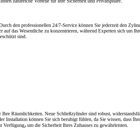
hnen zahlreiche Vorteile für Ihre Sicherheit und Privatsphäre.​
 Durch den professionellen 24/7-Service können Sie jederzeit den Zyli
er auf das Wesentliche zu konzentrieren, während Experten sich um Ih
schützt sind.​
für Ihre Räumlichkeiten.​ Neue Schließzylinder sind robust, widerstands
er Installation können Sie sich beruhigt fühlen, da Sie wissen, dass Ih
24/7-Service steht Ihnen jederzeit ein kompetenter Ansprechpartner zur Verfügung٫ um die Sicherheit Ihres Zuhauses zu gewährleisten.​