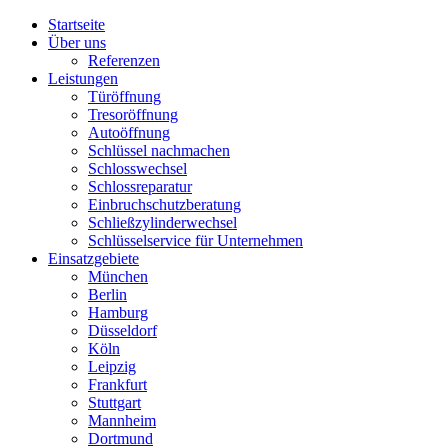
Startseite
Über uns
Referenzen
Leistungen
Türöffnung
Tresoröffnung
Аutoöffnung
Schlüssel nachmachen
Schlosswechsel
Schlossreparatur
Einbruchschutzberatung
Schließzylinderwechsel
Schlüsselservice für Unternehmen
Einsatzgebiete
München
Berlin
Hamburg
Düsseldorf
Köln
Leipzig
Frankfurt
Stuttgart
Mannheim
Dortmund