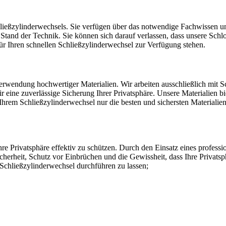
hließzylinderwechsels.​ Sie verfügen über das notwendige Fachwissen u
tand der Technik.​ Sie können sich darauf verlassen, dass unsere Schlos
t für Ihren schnellen Schließzylinderwechsel zur Verfügung stehen.
wendung hochwertiger Materialien.​ Wir arbeiten ausschließlich mit Sc
ir eine zuverlässige Sicherung Ihrer Privatsphäre.​ Unsere Materialien
ei Ihrem Schließzylinderwechsel nur die besten und sichersten Materialie
re Privatsphäre effektiv zu schützen.​ Durch den Einsatz eines profes
cherheit, Schutz vor Einbrüchen und die Gewissheit, dass Ihre Privatsphä
 Schließzylinderwechsel durchführen zu lassen;