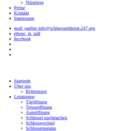
Nürnberg
Preise
Kontakt
Impressum
mail_outline
info@schluesseldienst-247.org
phone_in_talk
facebook
Startseite
Über uns
Referenzen
Leistungen
Türöffnung
Tresoröffnung
Аutoöffnung
Schlüssel nachmachen
Schlosswechsel
Schlossreparatur