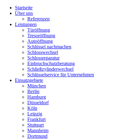
Startseite
Über uns
Referenzen
Leistungen
Türöffnung
Tresoröffnung
Аutoöffnung
Schlüssel nachmachen
Schlosswechsel
Schlossreparatur
Einbruchschutzberatung
Schließzylinderwechsel
Schlüsselservice für Unternehmen
Einsatzgebiete
München
Berlin
Hamburg
Düsseldorf
Köln
Leipzig
Frankfurt
Stuttgart
Mannheim
Dortmund