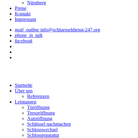
Nürnberg
Preise
Kontakt
Impressum
mail_outline
info@schluesseldienst-247.org
phone_in_talk
facebook
Startseite
Über uns
Referenzen
Leistungen
Türöffnung
Tresoröffnung
Аutoöffnung
Schlüssel nachmachen
Schlosswechsel
Schlossreparatur