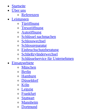
Startseite
Über uns
Referenzen
Leistungen
Türöffnung
Tresoröffnung
Аutoöffnung
Schlüssel nachmachen
Schlosswechsel
Schlossreparatur
Einbruchschutzberatung
Schließzylinderwechsel
Schlüsselservice für Unternehmen
Einsatzgebiete
München
Berlin
Hamburg
Düsseldorf
Köln
Leipzig
Frankfurt
Stuttgart
Mannheim
Dortmund