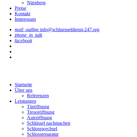
Nürnberg
Preise
Kontakt
Impressum
mail_outline
info@schluesseldienst-247.org
phone_in_talk
facebook
Startseite
Über uns
Referenzen
Leistungen
Türöffnung
Tresoröffnung
Аutoöffnung
Schlüssel nachmachen
Schlosswechsel
Schlossreparatur