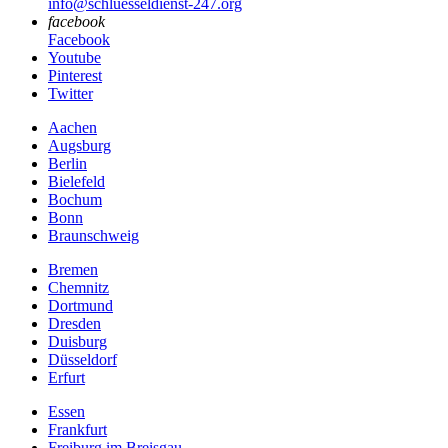
info@schluesseldienst-247.org
facebook
Facebook
Youtube
Pinterest
Twitter
Aachen
Augsburg
Berlin
Bielefeld
Bochum
Bonn
Braunschweig
Bremen
Chemnitz
Dortmund
Dresden
Duisburg
Düsseldorf
Erfurt
Essen
Frankfurt
Freiburg im Breisgau