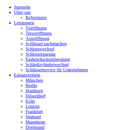
Startseite
Über uns
Referenzen
Leistungen
Türöffnung
Tresoröffnung
Аutoöffnung
Schlüssel nachmachen
Schlosswechsel
Schlossreparatur
Einbruchschutzberatung
Schließzylinderwechsel
Schlüsselservice für Unternehmen
Einsatzgebiete
München
Berlin
Hamburg
Düsseldorf
Köln
Leipzig
Frankfurt
Stuttgart
Mannheim
Dortmund