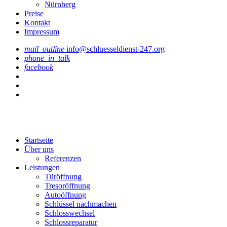
Nürnberg
Preise
Kontakt
Impressum
mail_outline
info@schluesseldienst-247.org
phone_in_talk
facebook
Startseite
Über uns
Referenzen
Leistungen
Türöffnung
Tresoröffnung
Аutoöffnung
Schlüssel nachmachen
Schlosswechsel
Schlossreparatur