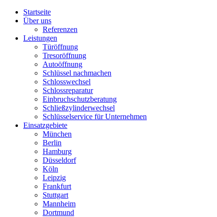
Startseite
Über uns
Referenzen
Leistungen
Türöffnung
Tresoröffnung
Аutoöffnung
Schlüssel nachmachen
Schlosswechsel
Schlossreparatur
Einbruchschutzberatung
Schließzylinderwechsel
Schlüsselservice für Unternehmen
Einsatzgebiete
München
Berlin
Hamburg
Düsseldorf
Köln
Leipzig
Frankfurt
Stuttgart
Mannheim
Dortmund