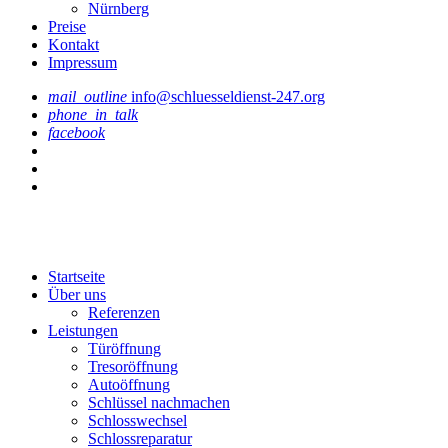
Nürnberg
Preise
Kontakt
Impressum
mail_outline
info@schluesseldienst-247.org
phone_in_talk
facebook
Startseite
Über uns
Referenzen
Leistungen
Türöffnung
Tresoröffnung
Аutoöffnung
Schlüssel nachmachen
Schlosswechsel
Schlossreparatur