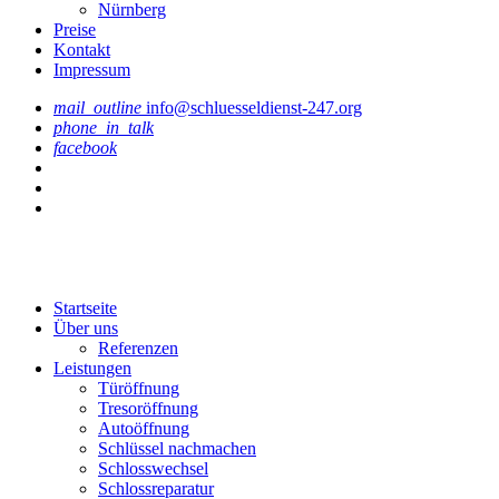
Nürnberg
Preise
Kontakt
Impressum
mail_outline
info@schluesseldienst-247.org
phone_in_talk
facebook
Startseite
Über uns
Referenzen
Leistungen
Türöffnung
Tresoröffnung
Аutoöffnung
Schlüssel nachmachen
Schlosswechsel
Schlossreparatur