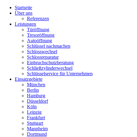
Startseite
Über uns
Referenzen
Leistungen
Türöffnung
Tresoröffnung
Аutoöffnung
Schlüssel nachmachen
Schlosswechsel
Schlossreparatur
Einbruchschutzberatung
Schließzylinderwechsel
Schlüsselservice für Unternehmen
Einsatzgebiete
München
Berlin
Hamburg
Düsseldorf
Köln
Leipzig
Frankfurt
Stuttgart
Mannheim
Dortmund