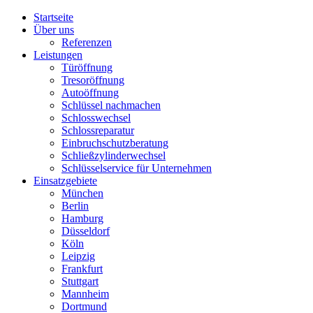
Startseite
Über uns
Referenzen
Leistungen
Türöffnung
Tresoröffnung
Аutoöffnung
Schlüssel nachmachen
Schlosswechsel
Schlossreparatur
Einbruchschutzberatung
Schließzylinderwechsel
Schlüsselservice für Unternehmen
Einsatzgebiete
München
Berlin
Hamburg
Düsseldorf
Köln
Leipzig
Frankfurt
Stuttgart
Mannheim
Dortmund