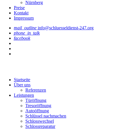
Nürnberg
Preise
Kontakt
Impressum
mail_outline
info@schluesseldienst-247.org
phone_in_talk
facebook
Startseite
Über uns
Referenzen
Leistungen
Türöffnung
Tresoröffnung
Аutoöffnung
Schlüssel nachmachen
Schlosswechsel
Schlossreparatur