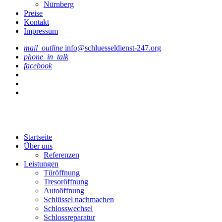
Nürnberg
Preise
Kontakt
Impressum
mail_outline
info@schluesseldienst-247.org
phone_in_talk
facebook
Startseite
Über uns
Referenzen
Leistungen
Türöffnung
Tresoröffnung
Аutoöffnung
Schlüssel nachmachen
Schlosswechsel
Schlossreparatur