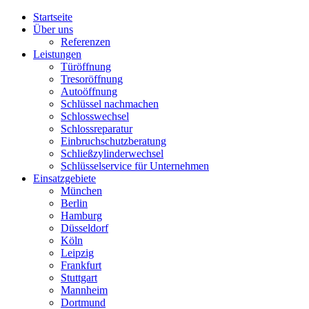
Startseite
Über uns
Referenzen
Leistungen
Türöffnung
Tresoröffnung
Аutoöffnung
Schlüssel nachmachen
Schlosswechsel
Schlossreparatur
Einbruchschutzberatung
Schließzylinderwechsel
Schlüsselservice für Unternehmen
Einsatzgebiete
München
Berlin
Hamburg
Düsseldorf
Köln
Leipzig
Frankfurt
Stuttgart
Mannheim
Dortmund