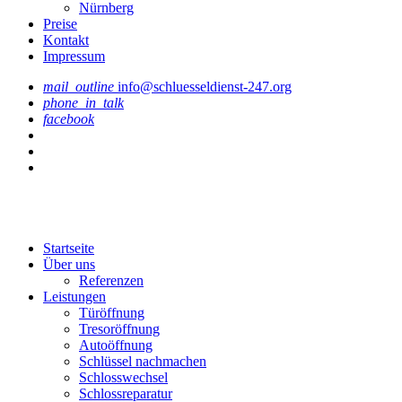
Nürnberg
Preise
Kontakt
Impressum
mail_outline
info@schluesseldienst-247.org
phone_in_talk
facebook
Startseite
Über uns
Referenzen
Leistungen
Türöffnung
Tresoröffnung
Аutoöffnung
Schlüssel nachmachen
Schlosswechsel
Schlossreparatur