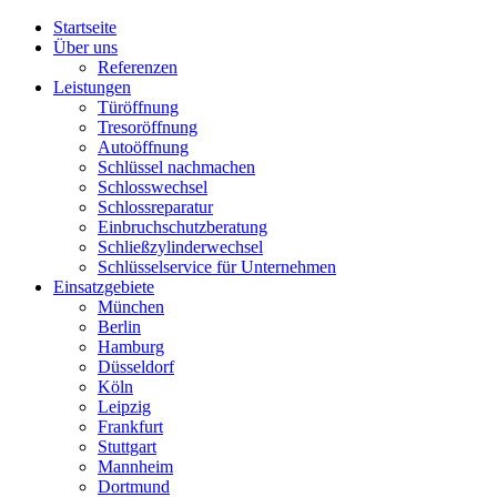
Startseite
Über uns
Referenzen
Leistungen
Türöffnung
Tresoröffnung
Аutoöffnung
Schlüssel nachmachen
Schlosswechsel
Schlossreparatur
Einbruchschutzberatung
Schließzylinderwechsel
Schlüsselservice für Unternehmen
Einsatzgebiete
München
Berlin
Hamburg
Düsseldorf
Köln
Leipzig
Frankfurt
Stuttgart
Mannheim
Dortmund