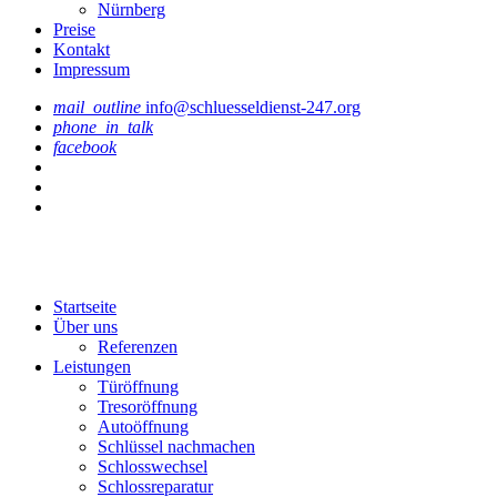
Nürnberg
Preise
Kontakt
Impressum
mail_outline
info@schluesseldienst-247.org
phone_in_talk
facebook
Startseite
Über uns
Referenzen
Leistungen
Türöffnung
Tresoröffnung
Аutoöffnung
Schlüssel nachmachen
Schlosswechsel
Schlossreparatur