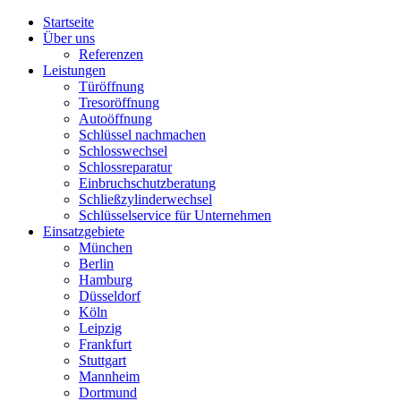
Startseite
Über uns
Referenzen
Leistungen
Türöffnung
Tresoröffnung
Аutoöffnung
Schlüssel nachmachen
Schlosswechsel
Schlossreparatur
Einbruchschutzberatung
Schließzylinderwechsel
Schlüsselservice für Unternehmen
Einsatzgebiete
München
Berlin
Hamburg
Düsseldorf
Köln
Leipzig
Frankfurt
Stuttgart
Mannheim
Dortmund