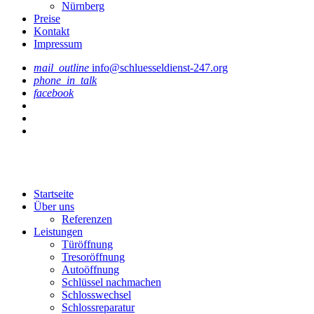
Nürnberg
Preise
Kontakt
Impressum
mail_outline
info@schluesseldienst-247.org
phone_in_talk
facebook
Startseite
Über uns
Referenzen
Leistungen
Türöffnung
Tresoröffnung
Аutoöffnung
Schlüssel nachmachen
Schlosswechsel
Schlossreparatur