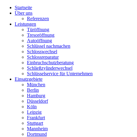
Startseite
Über uns
Referenzen
Leistungen
Türöffnung
Tresoröffnung
Аutoöffnung
Schlüssel nachmachen
Schlosswechsel
Schlossreparatur
Einbruchschutzberatung
Schließzylinderwechsel
Schlüsselservice für Unternehmen
Einsatzgebiete
München
Berlin
Hamburg
Düsseldorf
Köln
Leipzig
Frankfurt
Stuttgart
Mannheim
Dortmund