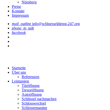
Nürnberg
Preise
Kontakt
Impressum
mail_outline
info@schluesseldienst-247.org
phone_in_talk
facebook
Startseite
Über uns
Referenzen
Leistungen
Türöffnung
Tresoröffnung
Аutoöffnung
Schlüssel nachmachen
Schlosswechsel
Schlossreparatur