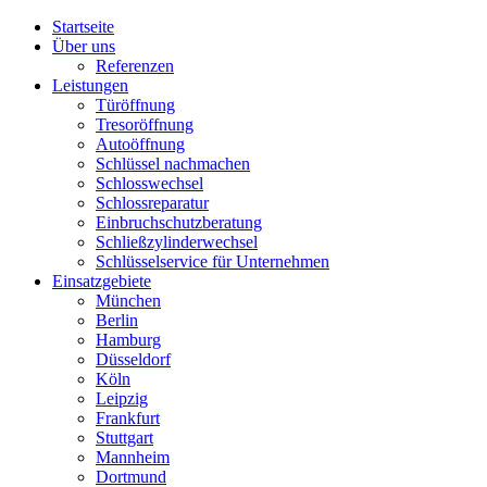
Startseite
Über uns
Referenzen
Leistungen
Türöffnung
Tresoröffnung
Аutoöffnung
Schlüssel nachmachen
Schlosswechsel
Schlossreparatur
Einbruchschutzberatung
Schließzylinderwechsel
Schlüsselservice für Unternehmen
Einsatzgebiete
München
Berlin
Hamburg
Düsseldorf
Köln
Leipzig
Frankfurt
Stuttgart
Mannheim
Dortmund