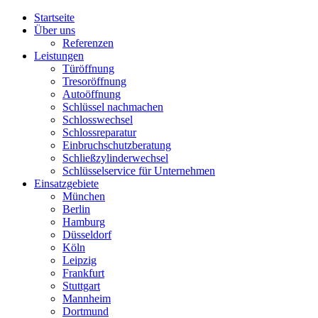
Startseite
Über uns
Referenzen
Leistungen
Türöffnung
Tresoröffnung
Аutoöffnung
Schlüssel nachmachen
Schlosswechsel
Schlossreparatur
Einbruchschutzberatung
Schließzylinderwechsel
Schlüsselservice für Unternehmen
Einsatzgebiete
München
Berlin
Hamburg
Düsseldorf
Köln
Leipzig
Frankfurt
Stuttgart
Mannheim
Dortmund