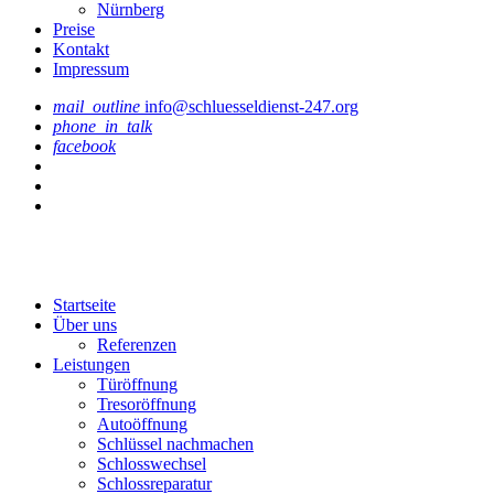
Nürnberg
Preise
Kontakt
Impressum
mail_outline
info@schluesseldienst-247.org
phone_in_talk
facebook
Startseite
Über uns
Referenzen
Leistungen
Türöffnung
Tresoröffnung
Аutoöffnung
Schlüssel nachmachen
Schlosswechsel
Schlossreparatur