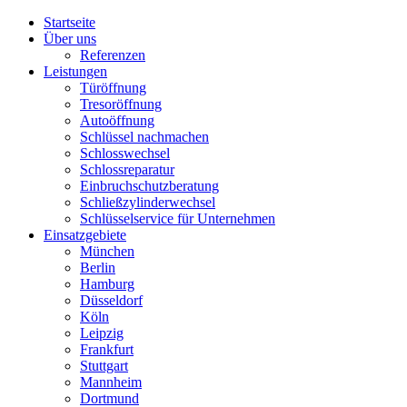
Startseite
Über uns
Referenzen
Leistungen
Türöffnung
Tresoröffnung
Аutoöffnung
Schlüssel nachmachen
Schlosswechsel
Schlossreparatur
Einbruchschutzberatung
Schließzylinderwechsel
Schlüsselservice für Unternehmen
Einsatzgebiete
München
Berlin
Hamburg
Düsseldorf
Köln
Leipzig
Frankfurt
Stuttgart
Mannheim
Dortmund