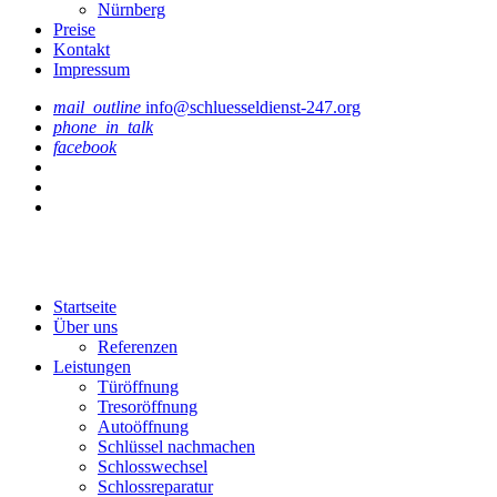
Nürnberg
Preise
Kontakt
Impressum
mail_outline
info@schluesseldienst-247.org
phone_in_talk
facebook
Startseite
Über uns
Referenzen
Leistungen
Türöffnung
Tresoröffnung
Аutoöffnung
Schlüssel nachmachen
Schlosswechsel
Schlossreparatur