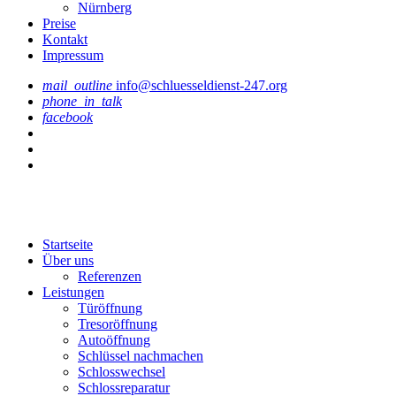
Nürnberg
Preise
Kontakt
Impressum
mail_outline
info@schluesseldienst-247.org
phone_in_talk
facebook
Startseite
Über uns
Referenzen
Leistungen
Türöffnung
Tresoröffnung
Аutoöffnung
Schlüssel nachmachen
Schlosswechsel
Schlossreparatur