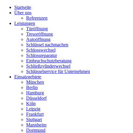
Startseite
Über uns
Referenzen
Leistungen
Türöffnung
Tresoröffnung
Аutoöffnung
Schlüssel nachmachen
Schlosswechsel
Schlossreparatur
Einbruchschutzberatung
Schließzylinderwechsel
Schlüsselservice für Unternehmen
Einsatzgebiete
München
Berlin
Hamburg
Düsseldorf
Köln
Leipzig
Frankfurt
Stuttgart
Mannheim
Dortmund