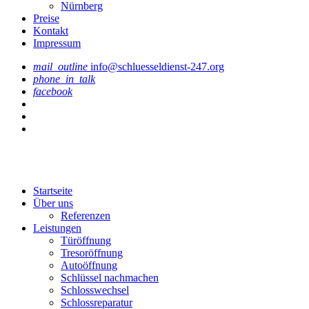
Nürnberg
Preise
Kontakt
Impressum
mail_outline
info@schluesseldienst-247.org
phone_in_talk
facebook
Startseite
Über uns
Referenzen
Leistungen
Türöffnung
Tresoröffnung
Аutoöffnung
Schlüssel nachmachen
Schlosswechsel
Schlossreparatur