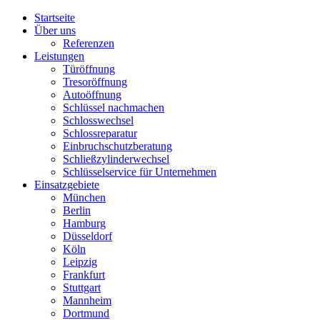
Startseite
Über uns
Referenzen
Leistungen
Türöffnung
Tresoröffnung
Аutoöffnung
Schlüssel nachmachen
Schlosswechsel
Schlossreparatur
Einbruchschutzberatung
Schließzylinderwechsel
Schlüsselservice für Unternehmen
Einsatzgebiete
München
Berlin
Hamburg
Düsseldorf
Köln
Leipzig
Frankfurt
Stuttgart
Mannheim
Dortmund