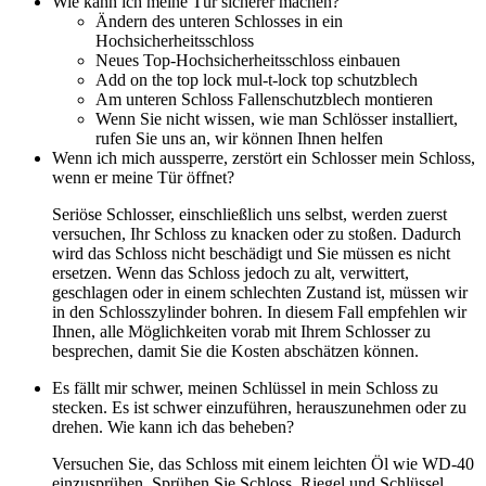
Wie kann ich meine Tür sicherer machen?
Ändern des unteren Schlosses in ein
Hochsicherheitsschloss
Neues Top-Hochsicherheitsschloss einbauen
Add on the top lock mul-t-lock top schutzblech
Am unteren Schloss Fallenschutzblech montieren
Wenn Sie nicht wissen, wie man Schlösser installiert,
rufen Sie uns an, wir können Ihnen helfen
Wenn ich mich aussperre, zerstört ein Schlosser mein Schloss,
wenn er meine Tür öffnet?
Seriöse Schlosser, einschließlich uns selbst, werden zuerst
versuchen, Ihr Schloss zu knacken oder zu stoßen. Dadurch
wird das Schloss nicht beschädigt und Sie müssen es nicht
ersetzen. Wenn das Schloss jedoch zu alt, verwittert,
geschlagen oder in einem schlechten Zustand ist, müssen wir
in den Schlosszylinder bohren. In diesem Fall empfehlen wir
Ihnen, alle Möglichkeiten vorab mit Ihrem Schlosser zu
besprechen, damit Sie die Kosten abschätzen können.
Es fällt mir schwer, meinen Schlüssel in mein Schloss zu
stecken. Es ist schwer einzuführen, herauszunehmen oder zu
drehen. Wie kann ich das beheben?
Versuchen Sie, das Schloss mit einem leichten Öl wie WD-40
einzusprühen. Sprühen Sie Schloss, Riegel und Schlüssel