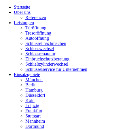
Startseite
Über uns
Referenzen
Leistungen
Türöffnung
Tresoröffnung
Аutoöffnung
Schlüssel nachmachen
Schlosswechsel
Schlossreparatur
Einbruchschutzberatung
Schließzylinderwechsel
Schlüsselservice für Unternehmen
Einsatzgebiete
München
Berlin
Hamburg
Düsseldorf
Köln
Leipzig
Frankfurt
Stuttgart
Mannheim
Dortmund