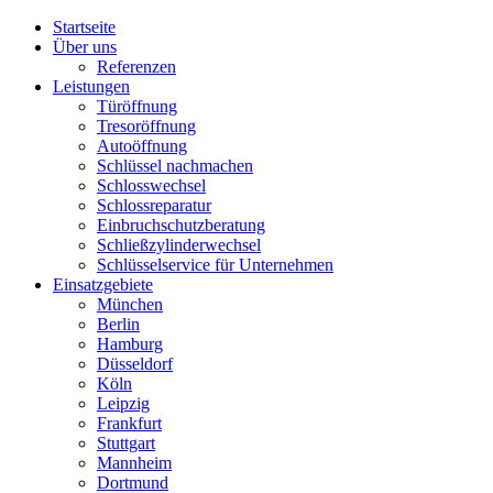
Startseite
Über uns
Referenzen
Leistungen
Türöffnung
Tresoröffnung
Аutoöffnung
Schlüssel nachmachen
Schlosswechsel
Schlossreparatur
Einbruchschutzberatung
Schließzylinderwechsel
Schlüsselservice für Unternehmen
Einsatzgebiete
München
Berlin
Hamburg
Düsseldorf
Köln
Leipzig
Frankfurt
Stuttgart
Mannheim
Dortmund