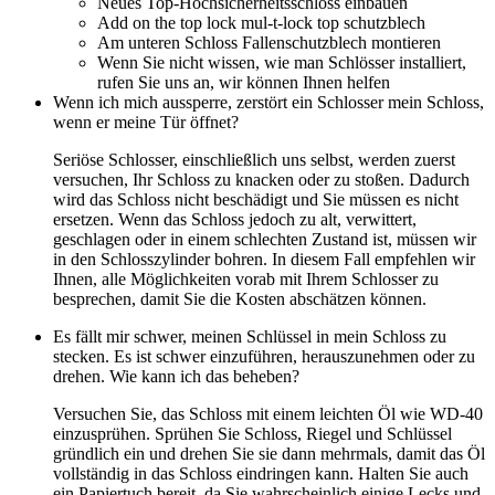
Neues Top-Hochsicherheitsschloss einbauen
Add on the top lock mul-t-lock top schutzblech
Am unteren Schloss Fallenschutzblech montieren
Wenn Sie nicht wissen, wie man Schlösser installiert,
rufen Sie uns an, wir können Ihnen helfen
Wenn ich mich aussperre, zerstört ein Schlosser mein Schloss,
wenn er meine Tür öffnet?
Seriöse Schlosser, einschließlich uns selbst, werden zuerst
versuchen, Ihr Schloss zu knacken oder zu stoßen. Dadurch
wird das Schloss nicht beschädigt und Sie müssen es nicht
ersetzen. Wenn das Schloss jedoch zu alt, verwittert,
geschlagen oder in einem schlechten Zustand ist, müssen wir
in den Schlosszylinder bohren. In diesem Fall empfehlen wir
Ihnen, alle Möglichkeiten vorab mit Ihrem Schlosser zu
besprechen, damit Sie die Kosten abschätzen können.
Es fällt mir schwer, meinen Schlüssel in mein Schloss zu
stecken. Es ist schwer einzuführen, herauszunehmen oder zu
drehen. Wie kann ich das beheben?
Versuchen Sie, das Schloss mit einem leichten Öl wie WD-40
einzusprühen. Sprühen Sie Schloss, Riegel und Schlüssel
gründlich ein und drehen Sie sie dann mehrmals, damit das Öl
vollständig in das Schloss eindringen kann. Halten Sie auch
ein Papiertuch bereit, da Sie wahrscheinlich einige Lecks und