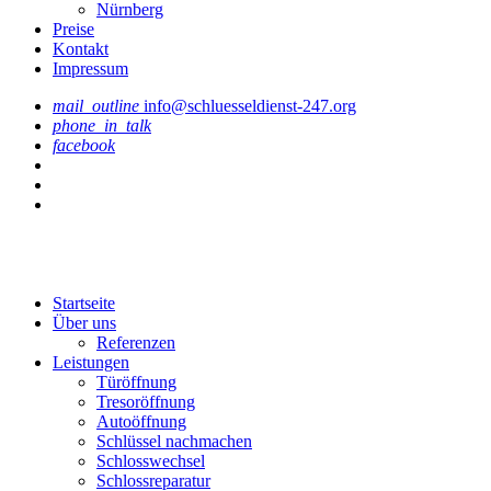
Nürnberg
Preise
Kontakt
Impressum
mail_outline
info@schluesseldienst-247.org
phone_in_talk
facebook
Startseite
Über uns
Referenzen
Leistungen
Türöffnung
Tresoröffnung
Аutoöffnung
Schlüssel nachmachen
Schlosswechsel
Schlossreparatur