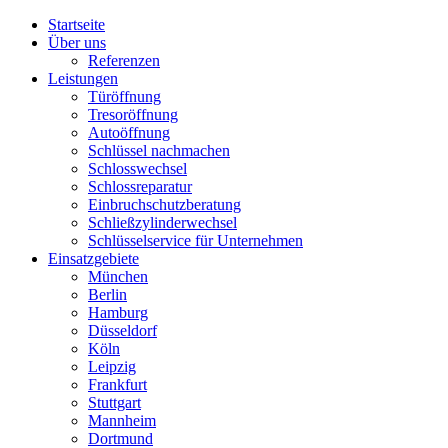
Startseite
Über uns
Referenzen
Leistungen
Türöffnung
Tresoröffnung
Аutoöffnung
Schlüssel nachmachen
Schlosswechsel
Schlossreparatur
Einbruchschutzberatung
Schließzylinderwechsel
Schlüsselservice für Unternehmen
Einsatzgebiete
München
Berlin
Hamburg
Düsseldorf
Köln
Leipzig
Frankfurt
Stuttgart
Mannheim
Dortmund