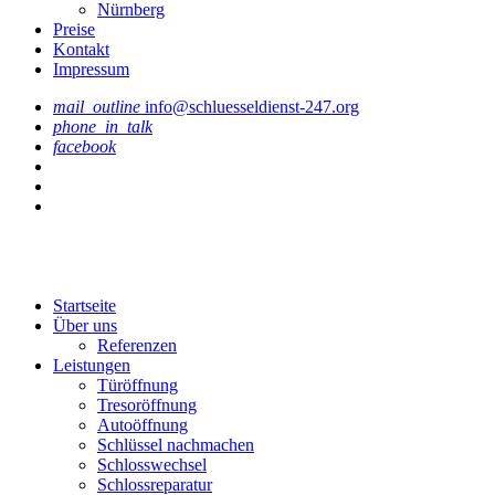
Nürnberg
Preise
Kontakt
Impressum
mail_outline
info@schluesseldienst-247.org
phone_in_talk
facebook
Startseite
Über uns
Referenzen
Leistungen
Türöffnung
Tresoröffnung
Аutoöffnung
Schlüssel nachmachen
Schlosswechsel
Schlossreparatur