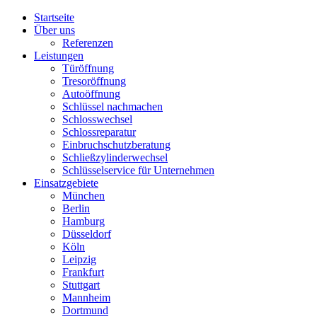
Startseite
Über uns
Referenzen
Leistungen
Türöffnung
Tresoröffnung
Аutoöffnung
Schlüssel nachmachen
Schlosswechsel
Schlossreparatur
Einbruchschutzberatung
Schließzylinderwechsel
Schlüsselservice für Unternehmen
Einsatzgebiete
München
Berlin
Hamburg
Düsseldorf
Köln
Leipzig
Frankfurt
Stuttgart
Mannheim
Dortmund