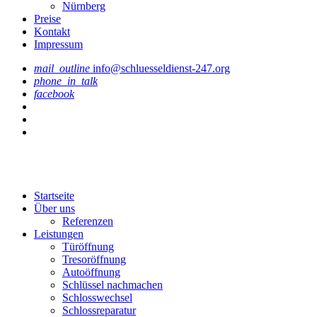
Nürnberg
Preise
Kontakt
Impressum
mail_outline
info@schluesseldienst-247.org
phone_in_talk
facebook
Startseite
Über uns
Referenzen
Leistungen
Türöffnung
Tresoröffnung
Аutoöffnung
Schlüssel nachmachen
Schlosswechsel
Schlossreparatur