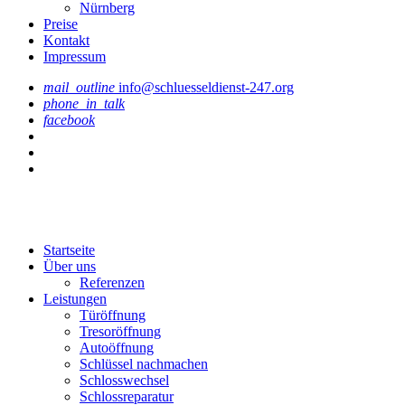
Nürnberg
Preise
Kontakt
Impressum
mail_outline
info@schluesseldienst-247.org
phone_in_talk
facebook
Startseite
Über uns
Referenzen
Leistungen
Türöffnung
Tresoröffnung
Аutoöffnung
Schlüssel nachmachen
Schlosswechsel
Schlossreparatur