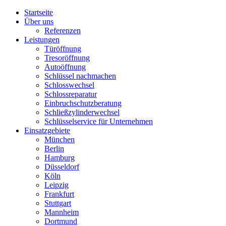
Startseite
Über uns
Referenzen
Leistungen
Türöffnung
Tresoröffnung
Аutoöffnung
Schlüssel nachmachen
Schlosswechsel
Schlossreparatur
Einbruchschutzberatung
Schließzylinderwechsel
Schlüsselservice für Unternehmen
Einsatzgebiete
München
Berlin
Hamburg
Düsseldorf
Köln
Leipzig
Frankfurt
Stuttgart
Mannheim
Dortmund