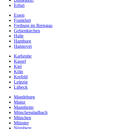
Düsseldorf
Erfurt
Essen
Frankfurt
Freiburg im Breisgau
Gelsenkirchen
Halle
Hamburg
Hannover
Karlsruhe
Kassel
Kiel
Köln
Krefeld
Leipzig
Lübeck
Magdeburg
Mainz
Mannheim
Mönchengladbach
München
Münster
Nürnberg