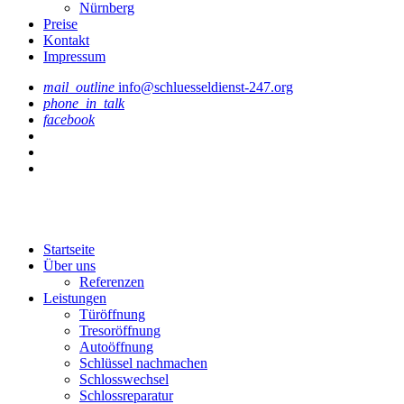
Nürnberg
Preise
Kontakt
Impressum
mail_outline
info@schluesseldienst-247.org
phone_in_talk
facebook
Startseite
Über uns
Referenzen
Leistungen
Türöffnung
Tresoröffnung
Аutoöffnung
Schlüssel nachmachen
Schlosswechsel
Schlossreparatur