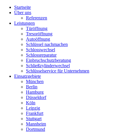
Startseite
Über uns
Referenzen
Leistungen
Türöffnung
Tresoröffnung
Аutoöffnung
Schlüssel nachmachen
Schlosswechsel
Schlossreparatur
Einbruchschutzberatung
Schließzylinderwechsel
Schlüsselservice für Unternehmen
Einsatzgebiete
München
Berlin
Hamburg
Düsseldorf
Köln
Leipzig
Frankfurt
Stuttgart
Mannheim
Dortmund