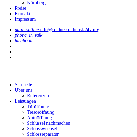
Nürnberg
Preise
Kontakt
Impressum
mail_outline
info@schluesseldienst-247.org
phone_in_talk
facebook
Startseite
Über uns
Referenzen
Leistungen
Türöffnung
Tresoröffnung
Аutoöffnung
Schlüssel nachmachen
Schlosswechsel
Schlossreparatur