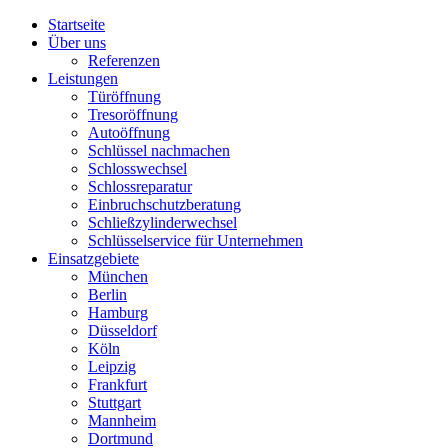
Startseite
Über uns
Referenzen
Leistungen
Türöffnung
Tresoröffnung
Аutoöffnung
Schlüssel nachmachen
Schlosswechsel
Schlossreparatur
Einbruchschutzberatung
Schließzylinderwechsel
Schlüsselservice für Unternehmen
Einsatzgebiete
München
Berlin
Hamburg
Düsseldorf
Köln
Leipzig
Frankfurt
Stuttgart
Mannheim
Dortmund