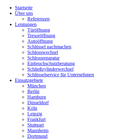
Startseite
Über uns
Referenzen
Leistungen
Türöffnung
Tresoröffnung
Аutoöffnung
Schlüssel nachmachen
Schlosswechsel
Schlossreparatur
Einbruchschutzberatung
Schließzylinderwechsel
Schlüsselservice für Unternehmen
Einsatzgebiete
München
Berlin
Hamburg
Düsseldorf
Köln
Leipzig
Frankfurt
Stuttgart
Mannheim
Dortmund