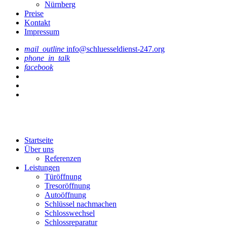
Nürnberg
Preise
Kontakt
Impressum
mail_outline
info@schluesseldienst-247.org
phone_in_talk
facebook
Startseite
Über uns
Referenzen
Leistungen
Türöffnung
Tresoröffnung
Аutoöffnung
Schlüssel nachmachen
Schlosswechsel
Schlossreparatur